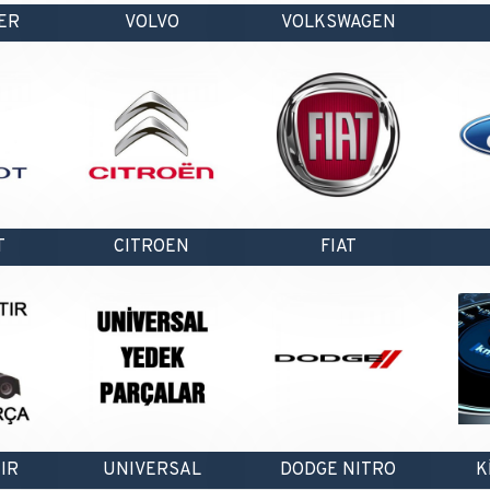
ER
VOLVO
VOLKSWAGEN
T
CITROEN
FIAT
IR
UNIVERSAL
DODGE NITRO
K