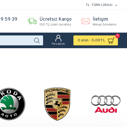
TL
TÜRK LIRASI
9 59 39
Ücretsiz Kargo
İletişim
150 TL üzeri ücretsiz
Mesaj Gönderin
0
0 ürün - 0,00TL
Hesabım