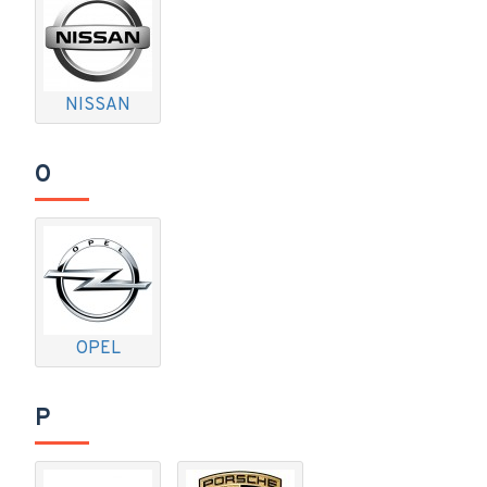
NISSAN
O
OPEL
P