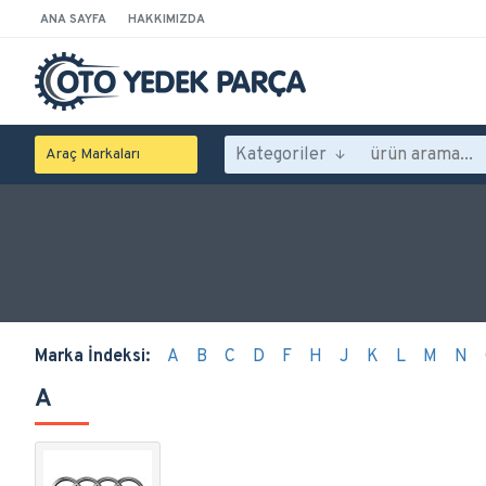
ANA SAYFA
HAKKIMIZDA
Kategoriler
Araç Markaları
Marka İndeksi:
A
B
C
D
F
H
J
K
L
M
N
A