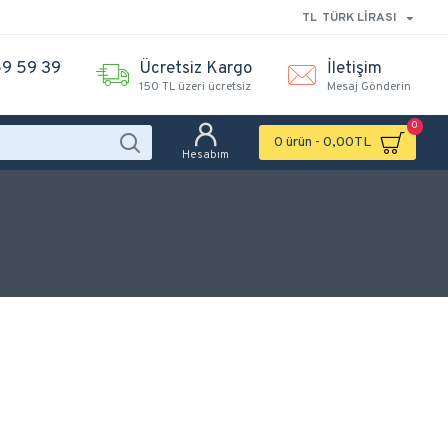
TL
TÜRK LIRASI
9 59 39
Ücretsiz Kargo
İletişim
150 TL üzeri ücretsiz
Mesaj Gönderin
0
0 ürün - 0,00TL
Hesabım