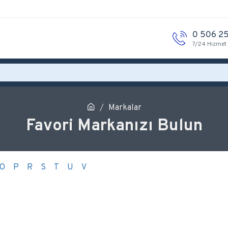
0 506 25
7/24 Hizmet
Markalar
Favori Markanızı Bulun
O
P
R
S
T
U
V