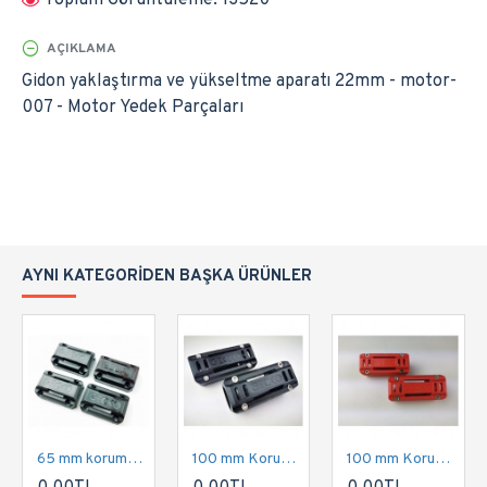
Toplam Görüntüleme: 13520
AÇIKLAMA
Gidon yaklaştırma ve yükseltme aparatı 22mm - motor-
007 - Motor Yedek Parçaları
AYNI KATEGORIDEN BAŞKA ÜRÜNLER
65 mm koruma demiri takozu | motor-001
100 mm Koruma demiri takozu | motor-002
100 mm Koruma demiri takozu kırmızı | motor-003