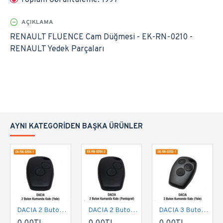
Toplam Görüntüleme: 1997
AÇIKLAMA
RENAULT FLUENCE Cam Düğmesi - EK-RN-0210 -
RENAULT Yedek Parçaları
AYNI KATEGORIDEN BAŞKA ÜRÜNLER
DACIA 2 Buton Kumanda Kabı (Yale) | EK-RN-0204-1
DACIA 2 Buton Kumanda Kabı (Pantograf) | EK-RN-0204-2
DACIA 3 Buton Kumanda Kabı (Yale) | EK-RN-0205-1