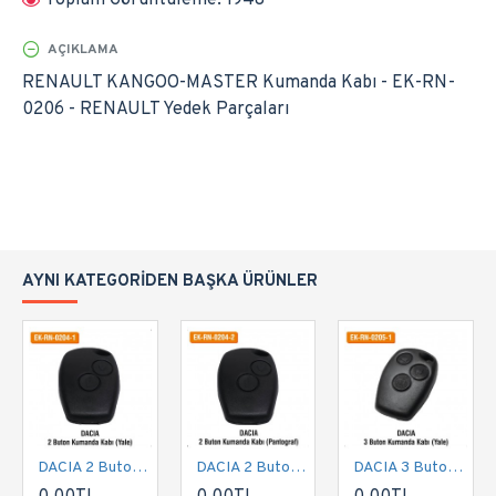
Toplam Görüntüleme: 1948
AÇIKLAMA
RENAULT KANGOO-MASTER Kumanda Kabı - EK-RN-
0206 - RENAULT Yedek Parçaları
AYNI KATEGORIDEN BAŞKA ÜRÜNLER
DACIA 2 Buton Kumanda Kabı (Yale) | EK-RN-0204-1
DACIA 2 Buton Kumanda Kabı (Pantograf) | EK-RN-0204-2
DACIA 3 Buton Kumanda Kabı (Yale) | EK-RN-0205-1